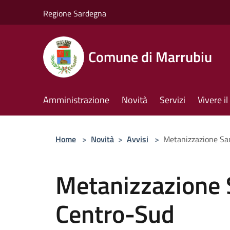
Salta al contenuto principale
Regione Sardegna
Comune di Marrubiu
Amministrazione
Novità
Servizi
Vivere 
Home
>
Novità
>
Avvisi
>
Metanizzazione Sa
Metanizzazione 
Centro-Sud