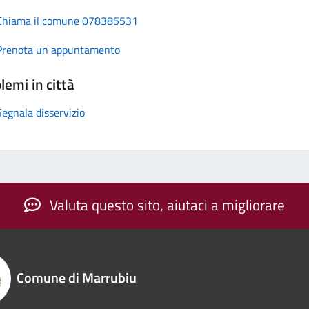
Chiama il comune 078385531
Prenota un appuntamento
lemi in città
Segnala disservizio
Valuta questo sito, aiutaci a migliorare
Comune di Marrubiu