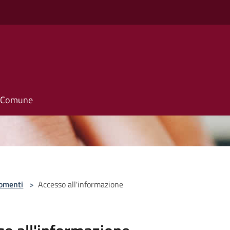
il Comune
omenti
>
Accesso all'informazione