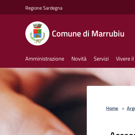
Salta al contenuto principale
Regione Sardegna
Comune di Marrubiu
Amministrazione
Novità
Servizi
Vivere 
Home
>
Arg