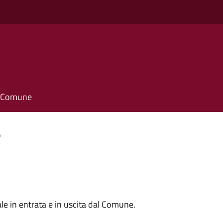
il Comune
o
e in entrata e in uscita dal Comune.