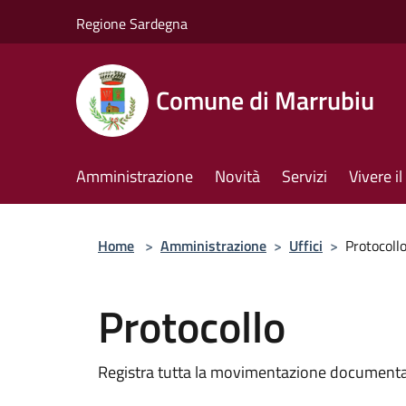
Salta al contenuto principale
Regione Sardegna
Comune di Marrubiu
Amministrazione
Novità
Servizi
Vivere 
Home
>
Amministrazione
>
Uffici
>
Protocoll
Protocollo
Registra tutta la movimentazione documental