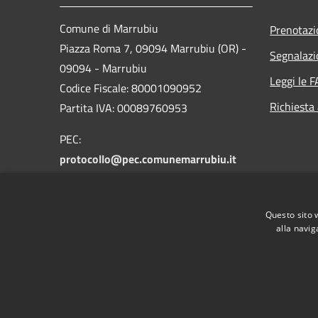
Comune di Marrubiu
Prenotaz
Piazza Roma 7, 09094 Marrubiu (OR) -
Segnalazi
09094 - Marrubiu
Leggi le 
Codice Fiscale: 80001090952
Richiesta
Partita IVA: 00089760953
PEC:
protocollo@pec.comunemarrubiu.it
Centralino Unico: 0783 85531
Codice Univoco: UFFRDW
Questo sito 
Codice IPA: c_e972
alla navig
RSS
Accessibilità
Privacy
Cookie
Mappa de