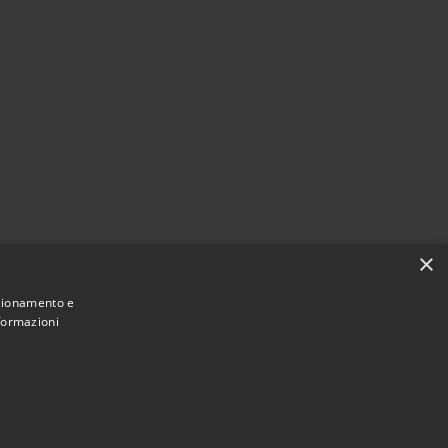
×
nzionamento e
nformazioni
Municipium
Accesso redazione
 Marrubiu • Powered by
•