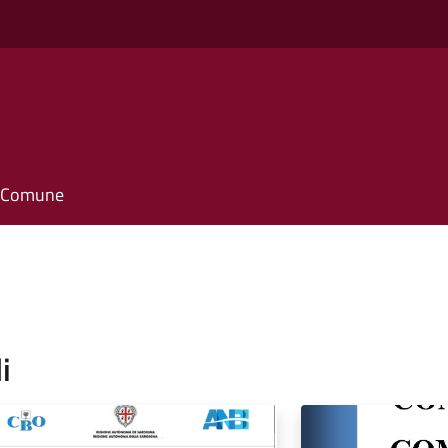
il Comune
i