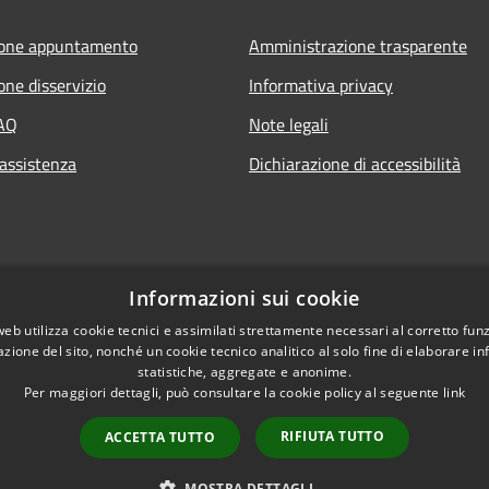
ione appuntamento
Amministrazione trasparente
one disservizio
Informativa privacy
FAQ
Note legali
 assistenza
Dichiarazione di accessibilità
Informazioni sui cookie
web utilizza cookie tecnici e assimilati strettamente necessari al corretto fu
azione del sito, nonché un cookie tecnico analitico al solo fine di elaborare i
statistiche, aggregate e anonime.
Per maggiori dettagli, può consultare la cookie policy al seguente
link
RIFIUTA TUTTO
ACCETTA TUTTO
l sito
Copyright © 2026 • Comune di
MOSTRA DETTAGLI