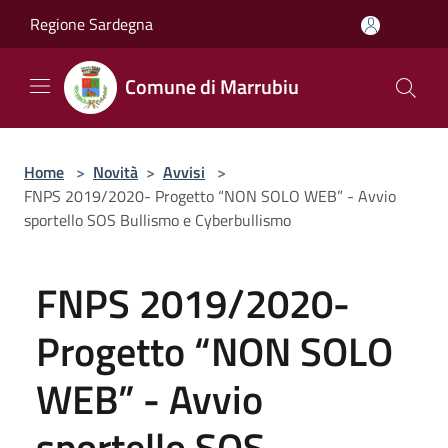
Salta al contenuto principale
Regione Sardegna
Comune di Marrubiu
Home
>
Novità
>
Avvisi
>
FNPS 2019/2020- Progetto “NON SOLO WEB” - Avvio
sportello SOS Bullismo e Cyberbullismo
FNPS 2019/2020-
Progetto “NON SOLO
WEB” - Avvio
sportello SOS