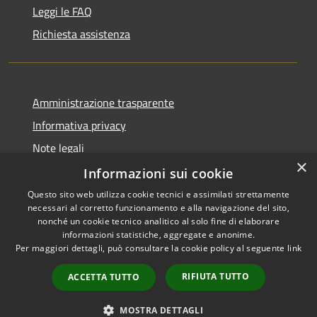
Leggi le FAQ
Richiesta assistenza
Amministrazione trasparente
Informativa privacy
Note legali
×
Dichiarazione di accessibilità
Informazioni sui cookie
Questo sito web utilizza cookie tecnici e assimilati strettamente
necessari al corretto funzionamento e alla navigazione del sito,
nonché un cookie tecnico analitico al solo fine di elaborare
informazioni statistiche, aggregate e anonime.
RSS
Copyright © 2026 • Comune di
Per maggiori dettagli, può consultare la cookie policy al seguente
link
Accessibilità
Marrubiu • Powered by
Privacy
Municipium
Accesso
•
RIFIUTA TUTTO
ACCETTA TUTTO
Cookie
redazione
Mappa del sito
MOSTRA DETTAGLI