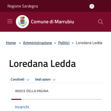
Salta al contenuto principale
Regione Sardegna
Comune di Marrubiu
Home
>
Amministrazione
>
Politici
>
Loredana Ledda
Loredana Ledda
Condividi
Vedi azioni
INDICE DELLA PAGINA
Incarichi