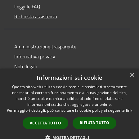
Leggi le FAQ
Richiesta assistenza
Amministrazione trasparente
Informativa privacy
Note legali
×
Dichiarazione di accessibilità
Informazioni sui cookie
Questo sito web utilizza cookie tecnici e assimilati strettamente
necessari al corretto funzionamento e alla navigazione del sito,
nonché un cookie tecnico analitico al solo fine di elaborare
informazioni statistiche, aggregate e anonime.
RSS
Copyright © 2026 • Comune di
Per maggiori dettagli, può consultare la cookie policy al seguente
link
Accessibilità
Marrubiu • Powered by
Privacy
Municipium
Accesso
•
RIFIUTA TUTTO
ACCETTA TUTTO
Cookie
redazione
Mappa del sito
MOSTRA DETTAGLI