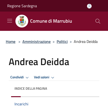
Salta al contenuto principale
Regione Sardegna
Comune di Marrubiu
Home
>
Amministrazione
>
Politici
>
Andrea Deidda
Andrea Deidda
Condividi
Vedi azioni
INDICE DELLA PAGINA
Incarichi