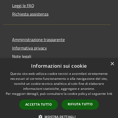
Leggi le FAQ
Richiesta assistenza
Amministrazione trasparente
Informativa privacy
Note legali
×
Dichiarazione di accessibilità
Informazioni sui cookie
Questo sito web utilizza cookie tecnici e assimilati strettamente
necessari al corretto funzionamento e alla navigazione del sito,
nonché un cookie tecnico analitico al solo fine di elaborare
informazioni statistiche, aggregate e anonime.
RSS
Copyright © 2026 • Comune di
Per maggiori dettagli, può consultare la cookie policy al seguente
link
Accessibilità
Marrubiu • Powered by
Privacy
Municipium
Accesso
•
RIFIUTA TUTTO
ACCETTA TUTTO
Cookie
redazione
Mappa del sito
MOSTRA DETTAGLI