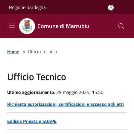
Salta al contenuto principale
Regione Sardegna
Comune di Marrubiu
Home
>
Ufficio Tecnico
Ufficio Tecnico
Ultimo aggiornamento
: 29 maggio 2025, 15:50
Richiesta autorizzazioni, certificazioni e accesso agli atti
Edilizia Privata e SUAPE