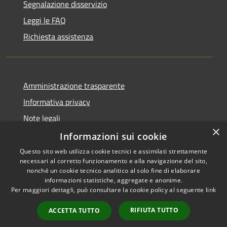
Segnalazione disservizio
Leggi le FAQ
Richiesta assistenza
Amministrazione trasparente
Informativa privacy
Note legali
×
Dichiarazione di accessibilità
Informazioni sui cookie
Questo sito web utilizza cookie tecnici e assimilati strettamente
necessari al corretto funzionamento e alla navigazione del sito,
nonché un cookie tecnico analitico al solo fine di elaborare
informazioni statistiche, aggregate e anonime.
RSS
Copyright © 2026 • Comune di
Per maggiori dettagli, può consultare la cookie policy al seguente
link
Accessibilità
Marrubiu • Powered by
Privacy
Municipium
Accesso
•
RIFIUTA TUTTO
ACCETTA TUTTO
Cookie
redazione