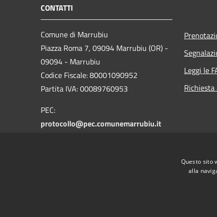
CONTATTI
Comune di Marrubiu
Prenotaz
Piazza Roma 7, 09094 Marrubiu (OR) -
Segnalazi
09094 - Marrubiu
Leggi le 
Codice Fiscale: 80001090952
Richiesta
Partita IVA: 00089760953
PEC:
protocollo@pec.comunemarrubiu.it
Centralino Unico: 0783 85531
Codice Univoco: UFFRDW
Questo sito 
Codice IPA: c_e972
alla navig