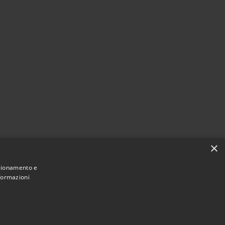
×
nzionamento e
nformazioni