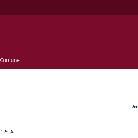
il Comune
Ved
 12:04