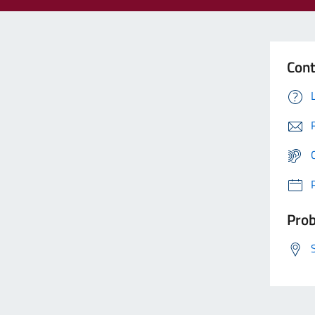
Cont
Prob