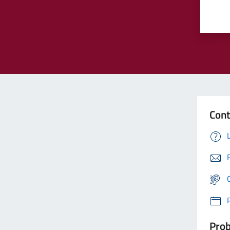
Cont
Prob