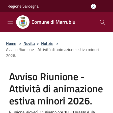
Salta al contenuto principale
Regione Sardegna
Comune di Marrubiu
Home
>
Novità
>
Notizie
>
Avviso Riunione - Attività di animazione estiva minori
2026.
Avviso Riunione -
Attività di animazione
estiva minori 2026.
Riunione: giovedì 11 giugno ore 18.30 presso Aula