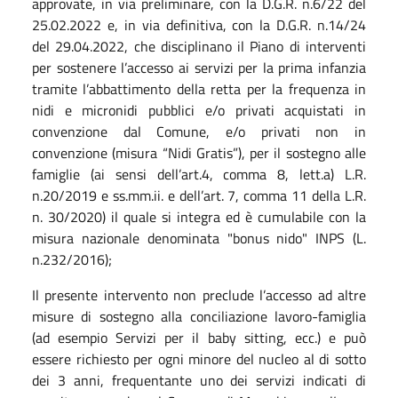
approvate, in via preliminare, con la D.G.R. n.6/22 del
25.02.2022 e, in via definitiva, con la D.G.R. n.14/24
del 29.04.2022, che disciplinano il Piano di interventi
per sostenere l’accesso ai servizi per la prima infanzia
tramite l’abbattimento della retta per la frequenza in
nidi e micronidi pubblici e/o privati acquistati in
convenzione dal Comune, e/o privati non in
convenzione (misura “Nidi Gratis”), per il sostegno alle
famiglie (ai sensi dell’art.4, comma 8, lett.a) L.R.
n.20/2019 e ss.mm.ii. e dell’art. 7, comma 11 della L.R.
n. 30/2020) il quale si integra ed è cumulabile con la
misura nazionale denominata "bonus nido" INPS (L.
n.232/2016);
Il presente intervento non preclude l’accesso ad altre
misure di sostegno alla conciliazione lavoro-famiglia
(ad esempio Servizi per il baby sitting, ecc.) e può
essere richiesto per ogni minore del nucleo al di sotto
dei 3 anni, frequentante uno dei servizi indicati di