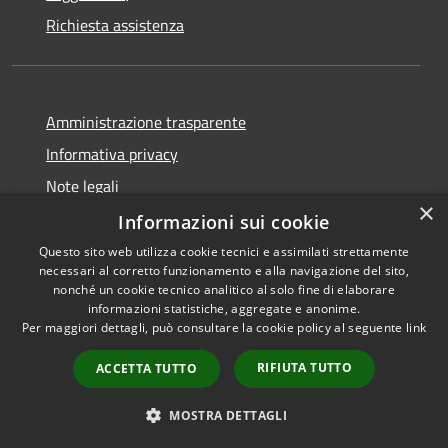
Richiesta assistenza
Amministrazione trasparente
Informativa privacy
Note legali
×
Dichiarazione di accessibilità
Informazioni sui cookie
Questo sito web utilizza cookie tecnici e assimilati strettamente
necessari al corretto funzionamento e alla navigazione del sito,
nonché un cookie tecnico analitico al solo fine di elaborare
informazioni statistiche, aggregate e anonime.
RSS
Copyright © 2026 • Comune di
Per maggiori dettagli, può consultare la cookie policy al seguente
link
Accessibilità
Marrubiu • Powered by
Privacy
Municipium
Accesso
•
RIFIUTA TUTTO
ACCETTA TUTTO
Cookie
redazione
Mappa del sito
MOSTRA DETTAGLI